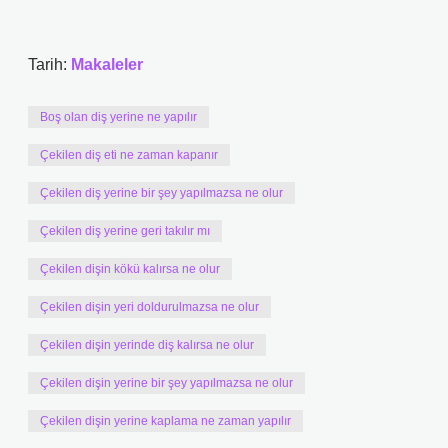
Tarih:
Makaleler
Boş olan diş yerine ne yapılır
Çekilen diş eti ne zaman kapanır
Çekilen diş yerine bir şey yapılmazsa ne olur
Çekilen diş yerine geri takılır mı
Çekilen dişin kökü kalırsa ne olur
Çekilen dişin yeri doldurulmazsa ne olur
Çekilen dişin yerinde diş kalırsa ne olur
Çekilen dişin yerine bir şey yapılmazsa ne olur
Çekilen dişin yerine kaplama ne zaman yapılır