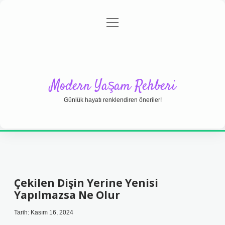
menüyü
Anasayfa
Gizlilik Politikası
Yasal Uyarı
aç
Hakkımızda
Modern Yaşam Rehberi
Günlük hayatı renklendiren öneriler!
Çekilen Dişin Yerine Yenisi
Yapılmazsa Ne Olur
Tarih: Kasım 16, 2024