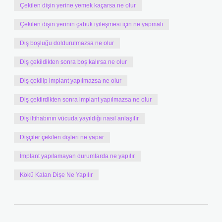
Çekilen dişin yerine yemek kaçarsa ne olur
Çekilen dişin yerinin çabuk iyileşmesi için ne yapmalı
Diş boşluğu doldurulmazsa ne olur
Diş çekildikten sonra boş kalırsa ne olur
Diş çekilip implant yapılmazsa ne olur
Diş çektirdikten sonra implant yapılmazsa ne olur
Diş iltihabının vücuda yayıldığı nasıl anlaşılır
Dişçiler çekilen dişleri ne yapar
İmplant yapılamayan durumlarda ne yapılır
Kökü Kalan Dişe Ne Yapılır