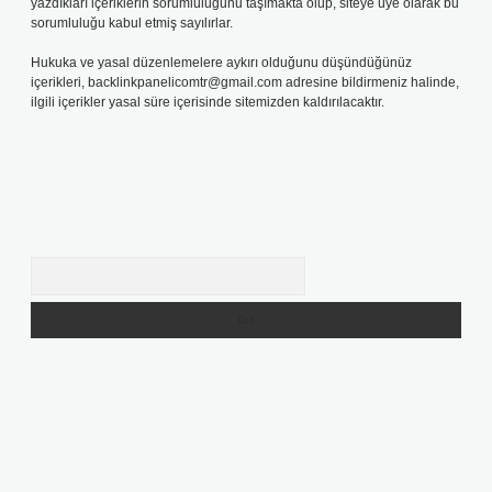
yazdıkları içeriklerin sorumluluğunu taşımakta olup, siteye üye olarak bu
sorumluluğu kabul etmiş sayılırlar.
Hukuka ve yasal düzenlemelere aykırı olduğunu düşündüğünüz
içerikleri,
backlinkpanelicomtr@gmail.com
adresine bildirmeniz halinde,
ilgili içerikler yasal süre içerisinde sitemizden kaldırılacaktır.
Arama