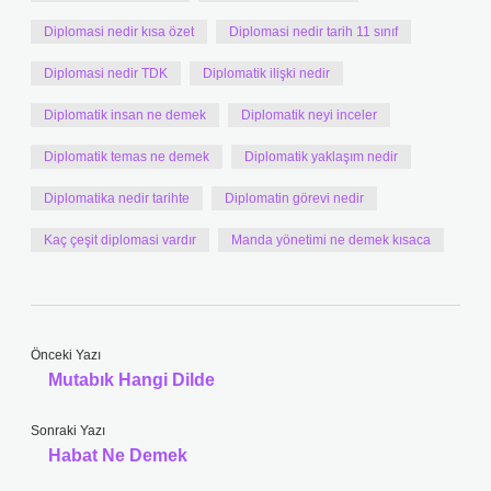
Diplomasi nedir kısa özet
Diplomasi nedir tarih 11 sınıf
Diplomasi nedir TDK
Diplomatik ilişki nedir
Diplomatik insan ne demek
Diplomatik neyi inceler
Diplomatik temas ne demek
Diplomatik yaklaşım nedir
Diplomatika nedir tarihte
Diplomatin görevi nedir
Kaç çeşit diplomasi vardır
Manda yönetimi ne demek kısaca
Önceki Yazı
Mutabık Hangi Dilde
Sonraki Yazı
Habat Ne Demek