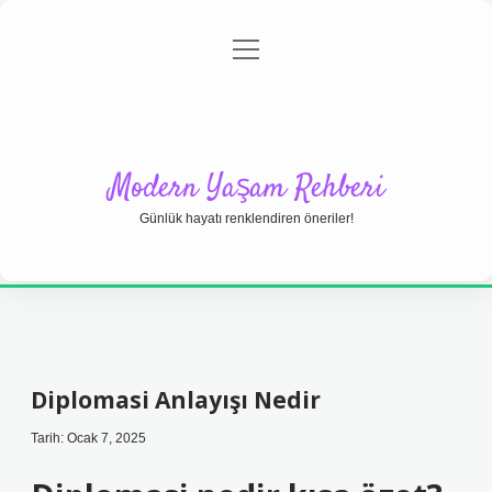
menüyü
Anasayfa
Gizlilik Politikası
Yasal Uyarı
aç
Hakkımızda
Modern Yaşam Rehberi
Günlük hayatı renklendiren öneriler!
Diplomasi Anlayışı Nedir
Tarih: Ocak 7, 2025