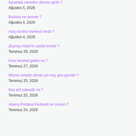
Ayvalıkta nereden denize girilir ?
Ağustos 5, 2026
Bukhari ne demek ?
Ağustos 4, 2026
Araç kontrol merkezi nedir ?
Ağustos 4, 2026
Zeynep Hotel’in sahibi kimdir ?
Temmuz 29, 2026
Kına bereket getirir mi ?
Temmuz 27, 2026
Memur emekli olmak için kaç gün gerekli ?
Temmuz 25, 2026
Klor pH yükseltir mi ?
Temmuz 25, 2026
Adana Portakal Festivali ne zaman ?
Temmuz 24, 2026