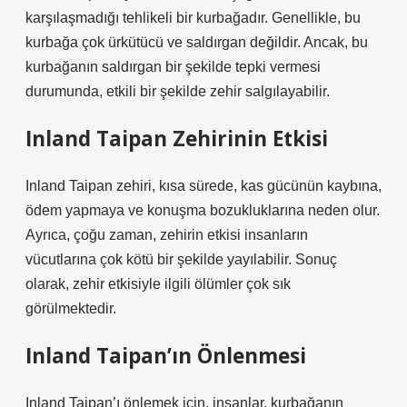
karşılaşmadığı tehlikeli bir kurbağadır. Genellikle, bu
kurbağa çok ürkütücü ve saldırgan değildir. Ancak, bu
kurbağanın saldırgan bir şekilde tepki vermesi
durumunda, etkili bir şekilde zehir salgılayabilir.
Inland Taipan Zehirinin Etkisi
Inland Taipan zehiri, kısa sürede, kas gücünün kaybına,
ödem yapmaya ve konuşma bozukluklarına neden olur.
Ayrıca, çoğu zaman, zehirin etkisi insanların
vücutlarına çok kötü bir şekilde yayılabilir. Sonuç
olarak, zehir etkisiyle ilgili ölümler çok sık
görülmektedir.
Inland Taipan’ın Önlenmesi
Inland Taipan’ı önlemek için, insanlar, kurbağanın