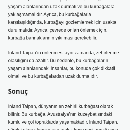
yaşam alanlarından uzak durmalı ve bu kurbağalara
yaklaşmamalıdır. Ayrıca, bu kurbağalarla
karşılaşıldığında, kurbağayı gözlemlemek için uzakta
durulmalıdır. Ayrıca, çevrede onları önlemek için,
kurbağa barınaklarının yıkılması gerekebilir.
Inland Taipan’ın önlenmesi aynı zamanda, zehirlenme
olasılığını da azaltır. Bu nedenle, bu kurbağaların
yaşam alanlarındaki insanlar, bu konuda çok dikkatli
olmalı ve bu kurbağalardan uzak durmalıdır.
Sonuç
Inland Taipan, dünyanın en zehirli kurbağası olarak
bilinir. Bu kurbağa, Avustralya’nın kuzeybatısındaki
kumlu ve çöl topraklarda yaşamaktadır. Inland Taipan,
sürekli olarak kırmızı-sarı renkli, koyu yeşil renkli veya