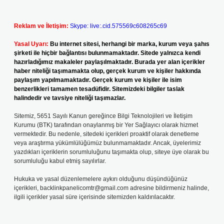
Reklam ve İletişim:
Skype: live:.cid.575569c608265c69
Yasal Uyarı:
Bu internet sitesi, herhangi bir marka, kurum veya şahıs
şirketi ile hiçbir bağlantısı bulunmamaktadır. Sitede yalnızca kendi
hazırladığımız makaleler paylaşılmaktadır. Burada yer alan içerikler
haber niteliği taşımamakta olup, gerçek kurum ve kişiler hakkında
paylaşım yapılmamaktadır. Gerçek kurum ve kişiler ile isim
benzerlikleri tamamen tesadüfidir. Sitemizdeki bilgiler taslak
halindedir ve tavsiye niteliği taşımazlar.
Sitemiz, 5651 Sayılı Kanun gereğince Bilgi Teknolojileri ve İletişim
Kurumu (BTK) tarafından onaylanmış bir Yer Sağlayıcı olarak hizmet
vermektedir. Bu nedenle, sitedeki içerikleri proaktif olarak denetleme
veya araştırma yükümlülüğümüz bulunmamaktadır. Ancak, üyelerimiz
yazdıkları içeriklerin sorumluluğunu taşımakta olup, siteye üye olarak bu
sorumluluğu kabul etmiş sayılırlar.
Hukuka ve yasal düzenlemelere aykırı olduğunu düşündüğünüz
içerikleri,
backlinkpanelicomtr@gmail.com
adresine bildirmeniz halinde,
ilgili içerikler yasal süre içerisinde sitemizden kaldırılacaktır.