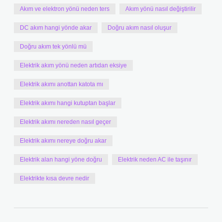
Akım ve elektron yönü neden ters
Akım yönü nasıl değiştirilir
DC akım hangi yönde akar
Doğru akım nasıl oluşur
Doğru akım tek yönlü mü
Elektrik akım yönü neden artıdan eksiye
Elektrik akımı anottan katota mı
Elektrik akımı hangi kutuptan başlar
Elektrik akımı nereden nasıl geçer
Elektrik akımı nereye doğru akar
Elektrik alan hangi yöne doğru
Elektrik neden AC ile taşınır
Elektrikte kısa devre nedir