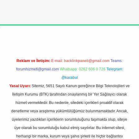
bet yeni giriş adresi
Reklam ve İletişim:
E-mail:
backlinkpaneli@gmail.com
Teams:
forumhizmeti@gmail.com
Whatsapp: 0262 606 0 726
Telegram:
@karabul
Yasal Uyarı:
Sitemiz, 5651 Sayılı Kanun gereğince Bilgi Teknolojileri ve
İletişim Kurumu (BTK) tarafından onaylanmış bir Yer Sağlayıcı olarak
hizmet vermektedir. Bu nedenle, sitedeki içerikleri proaktif olarak
denetleme veya araştırma yükümlülüğümüz bulunmamaktadır. Ancak,
üyelerimiz yazdıkları içeriklerin sorumluluğunu taşımakta olup, siteye
üye olarak bu sorumluluğu kabul etmiş sayılırlar. Bu internet sitesi,
herhangi bir marka, kurum veya şahıs şirketi ile hiçbir bağlantısı