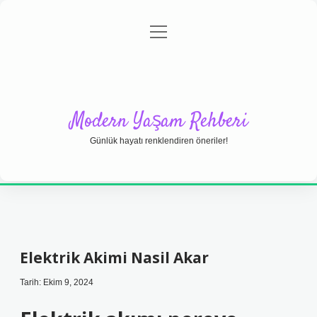
menüyü
Anasayfa
Gizlilik Politikası
Yasal Uyarı
aç
Hakkımızda
Modern Yaşam Rehberi
Günlük hayatı renklendiren öneriler!
Elektrik Akimi Nasil Akar
Tarih: Ekim 9, 2024