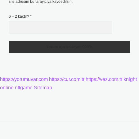
site adresim bu tarayıcıya kaydedilsin.
6 + 2 kaçtır?
*
https://yorumuvar.com
https://cur.com.tr
https://vez.com.tr
knight
online
nttgame
Sitemap