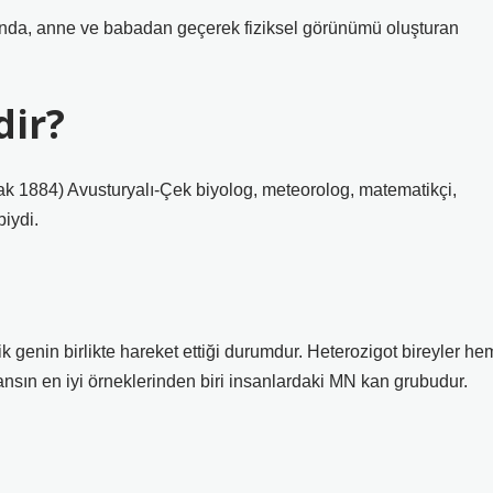
asında, anne ve babadan geçerek fiziksel görünümü oluşturan
dir?
1884) Avusturyalı-Çek biyolog, meteorolog, matematikçi,
iydi.
genin birlikte hareket ettiği durumdur. Heterozigot bireyler he
nsın en iyi örneklerinden biri insanlardaki MN kan grubudur.