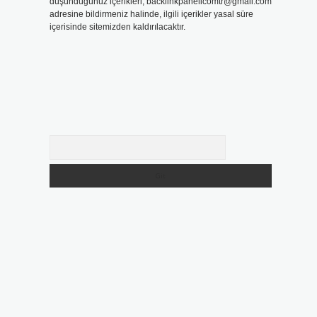
düşündüğünüz içerikleri,
backlinkpanelicomtr@gmail.com
adresine bildirmeniz halinde, ilgili içerikler yasal süre
içerisinde sitemizden kaldırılacaktır.
Arama