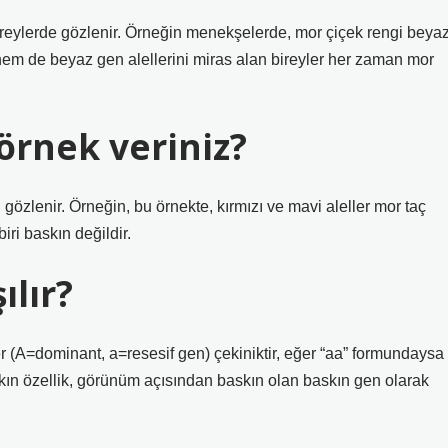
bireylerde gözlenir. Örneğin menekşelerde, mor çiçek rengi beya
em de beyaz gen alellerini miras alan bireyler her zaman mor
 örnek veriniz?
i gözlenir. Örneğin, bu örnekte, kırmızı ve mavi aleller mor taç
iri baskın değildir.
ılır?
r (A=dominant, a=resesif gen) çekiniktir, eğer “aa” formundaysa
kın özellik, görünüm açısından baskın olan baskın gen olarak