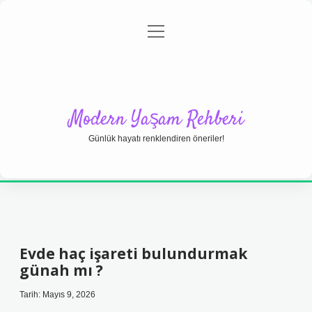
menüyü
Anasayfa
Gizlilik Politikası
Yasal Uyarı
aç
Hakkımızda
Modern Yaşam Rehberi
Günlük hayatı renklendiren öneriler!
Evde haç işareti bulundurmak
günah mı ?
Tarih: Mayıs 9, 2026