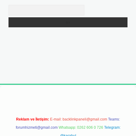
Arama
ş adresi
Reklam ve İletişim:
E-mail:
backlinkpaneli@gmail.com
Teams:
forumhizmeti@gmail.com
Whatsapp: 0262 606 0 726
Telegram:
@karabul