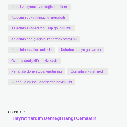
Kaleci ve oyuncu yer değiştirebilir mi
Kalecinin dokunulmazlığı nerededir
Kalecinin elindeki topu alıp gol olur mu
Kalecinin görüş açısını kapatmak ofsayt mı
Kalecinin kuralları nelerdir
Kaleden kaleye gol var mı
Oyuncu değişikliği hakkı kaçtır
Penaltıda dönen topa vurulur mu
Son adam kuralı nedir
Süper Lig oyuncu değiştirme hakkı 6 mı
Önceki Yazı
Hayrat Yardım Derneği Hangi Cemaatin