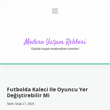
menüyü
Anasayfa
Gizlilik Politikası
Yasal Uyarı
aç
Hakkımızda
Modern Yaşam Rehberi
Günlük hayatı renklendiren öneriler!
Futbolda Kaleci Ile Oyuncu Yer
Değiştirebilir Mi
Tarih: Ocak 17, 2025