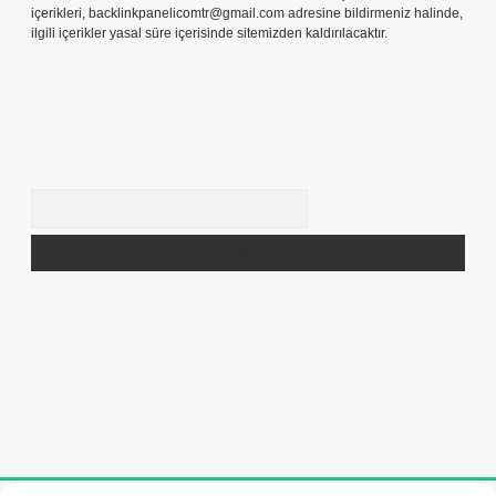
içerikleri,
backlinkpanelicomtr@gmail.com
adresine bildirmeniz halinde,
ilgili içerikler yasal süre içerisinde sitemizden kaldırılacaktır.
Arama
adresi