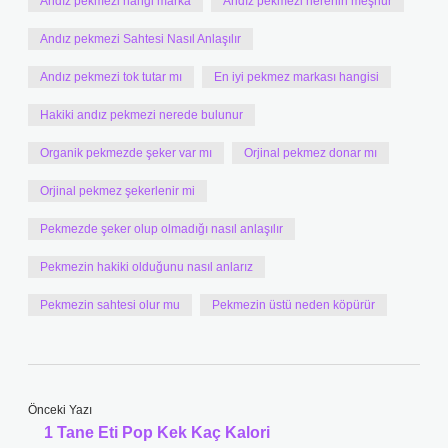
Andız pekmezi hangi marka
Andız pekmezi nerenin meşhur
Andız pekmezi Sahtesi Nasıl Anlaşılır
Andız pekmezi tok tutar mı
En iyi pekmez markası hangisi
Hakiki andız pekmezi nerede bulunur
Organik pekmezde şeker var mı
Orjinal pekmez donar mı
Orjinal pekmez şekerlenir mi
Pekmezde şeker olup olmadığı nasıl anlaşılır
Pekmezin hakiki olduğunu nasıl anlarız
Pekmezin sahtesi olur mu
Pekmezin üstü neden köpürür
Önceki Yazı
1 Tane Eti Pop Kek Kaç Kalori