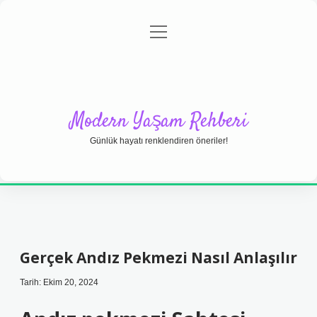
menüyü
Anasayfa
Gizlilik Politikası
Yasal Uyarı
aç
Hakkımızda
Modern Yaşam Rehberi
Günlük hayatı renklendiren öneriler!
Gerçek Andız Pekmezi Nasıl Anlaşılır
Tarih: Ekim 20, 2024