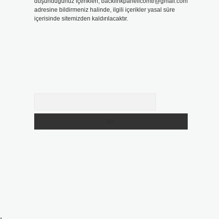
düşündüğünüz içerikleri,
backlinkpanelicomtr@gmail.com
adresine bildirmeniz halinde, ilgili içerikler yasal süre
içerisinde sitemizden kaldırılacaktır.
.
Arama