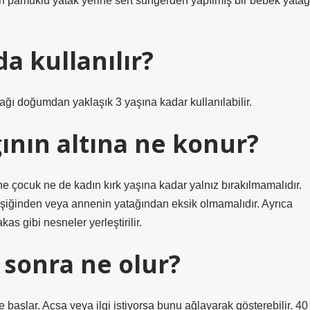
in pamuklu yatak yerine sert süngerden yapılmış bir bebek yatağ
a kullanılır?
ağı doğumdan yaklaşık 3 yaşına kadar kullanılabilir.
ının altına ne konur?
ocuk ne de kadın kırk yaşına kadar yalnız bırakılmamalıdır.
iğinden veya annenin yatağından eksik olmamalıdır. Ayrıca
as gibi nesneler yerleştirilir.
 sonra ne olur?
e başlar. Açsa veya ilgi istiyorsa bunu ağlayarak gösterebilir. 40