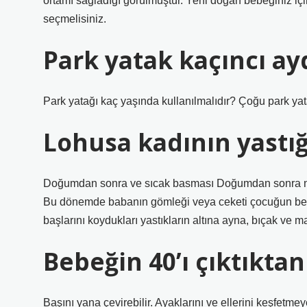
ortamı sağladığı görülmüştür. Yeni doğan bebeğiniz iç
seçmelisiniz.
Park yatak kaçıncı ayd
Park yatağı kaç yaşında kullanılmalıdır? Çoğu park yat
Lohusa kadının yastığ
Doğumdan sonra ve sıcak basması Doğumdan sonra ne ç
Bu dönemde babanın gömleği veya ceketi çocuğun beş
başlarını koydukları yastıkların altına ayna, bıçak ve mak
Bebeğin 40’ı çıktıktan
Başını yana çevirebilir. Ayaklarını ve ellerini keşfetmey