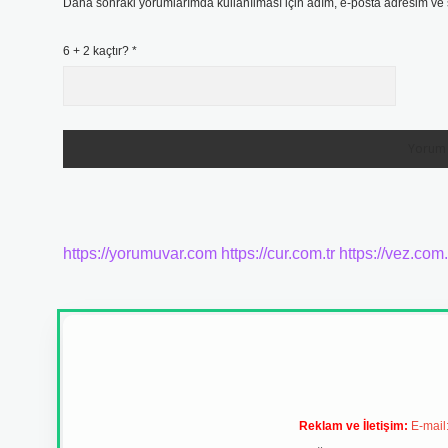
Daha sonraki yorumlarımda kullanılması için adım, e-posta adresim ve s
6 + 2 kaçtır?
*
https://yorumuvar.com
https://cur.com.tr
https://vez.com.
Reklam ve İletişim:
E-mail