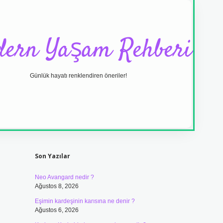
ern Yaşam Rehberi
Günlük hayatı renklendiren öneriler!
Sidebar
ilbet yeni giriş
Son Yazılar
Neo Avangard nedir ?
Ağustos 8, 2026
Eşimin kardeşinin karısına ne denir ?
Ağustos 6, 2026