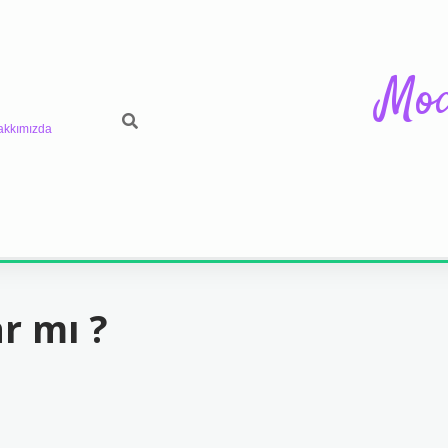
Mod
akkımızda
r mı ?