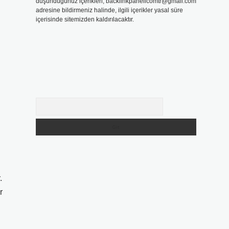
düşündüğünüz içerikleri,
backlinkpanelicomtr@gmail.com
adresine bildirmeniz halinde, ilgili içerikler yasal süre
içerisinde sitemizden kaldırılacaktır.
Arama
.
r