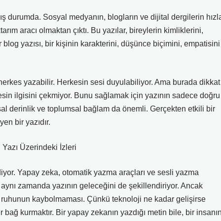
ş durumda. Sosyal medyanın, blogların ve dijital dergilerin hızl
ım aracı olmaktan çıktı. Bu yazılar, bireylerin kimliklerini,
r blog yazısı, bir kişinin karakterini, düşünce biçimini, empatisini
 herkes yazabilir. Herkesin sesi duyulabiliyor. Ama burada dikkat
esin ilgisini çekmiyor. Bunu sağlamak için yazının sadece doğru
 derinlik ve toplumsal bağlam da önemli. Gerçekten etkili bir
en bir yazıdır.
 Yazı Üzerindeki İzleri
yor. Yapay zeka, otomatik yazma araçları ve sesli yazma
or, aynı zamanda yazının geleceğini de şekillendiriyor. Ancak
n ruhunun kaybolmaması. Çünkü teknoloji ne kadar gelişirse
r bağ kurmaktır. Bir yapay zekanın yazdığı metin bile, bir insanı