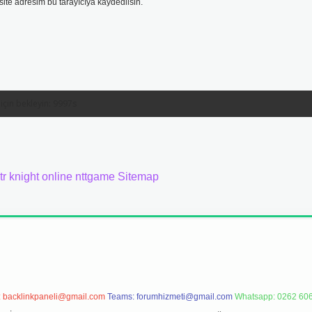
ite adresim bu tarayıcıya kaydedilsin.
tr
knight online
nttgame
Sitemap
:
backlinkpaneli@gmail.com
Teams:
forumhizmeti@gmail.com
Whatsapp: 0262 606