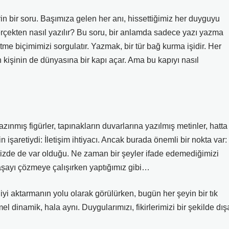
rin bir soru. Başımıza gelen her anı, hissettiğimiz her duyguyu
rçekten nasıl yazılır? Bu soru, bir anlamda sadece yazı yazma
tme biçimimizi sorgulatır. Yazmak, bir tür bağ kurma işidir. Her
 kişinin de dünyasına bir kapı açar. Ama bu kapıyı nasıl
kazınmış figürler, tapınakların duvarlarına yazılmış metinler, hatta
n işaretiydi: İletişim ihtiyacı. Ancak burada önemli bir nokta var:
imizde de var olduğu. Ne zaman bir şeyler ifade edemediğimizi
maşayı çözmeye çalışırken yaptığımız gibi…
giyi aktarmanın yolu olarak görülürken, bugün her şeyin bir tık
el dinamik, hala aynı. Duygularımızı, fikirlerimizi bir şekilde dış