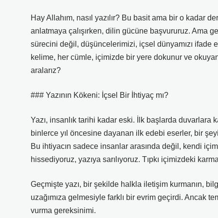
Hay Allahım, nasıl yazılır? Bu basit ama bir o kadar de
anlatmaya çalışırken, dilin gücüne başvururuz. Ama ge
sürecini değil, düşüncelerimizi, içsel dünyamızı ifade e
kelime, her cümle, içimizde bir yere dokunur ve okuyan
aralarız?
### Yazının Kökeni: İçsel Bir İhtiyaç mı?
Yazı, insanlık tarihi kadar eski. İlk başlarda duvarlara 
binlerce yıl öncesine dayanan ilk edebi eserler, bir şeyi
Bu ihtiyacın sadece insanlar arasında değil, kendi iç
hissediyoruz, yazıya sarılıyoruz. Tıpkı içimizdeki kar
Geçmişte yazı, bir şekilde halkla iletişim kurmanın, bil
uzağımıza gelmesiyle farklı bir evrim geçirdi. Ancak tem
vurma gereksinimi.