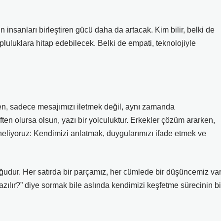
ın insanları birleştiren gücü daha da artacak. Kim bilir, belki de
opluluklara hitap edebilecek. Belki de empati, teknolojiyle
ken, sadece mesajımızı iletmek değil, aynı zamanda
ften olursa olsun, yazı bir yolculuktur. Erkekler çözüm ararken,
neliyoruz: Kendimizi anlatmak, duygularımızı ifade etmek ve
uğudur. Her satırda bir parçamız, her cümlede bir düşüncemiz var
zılır?” diye sormak bile aslında kendimizi keşfetme sürecinin bi