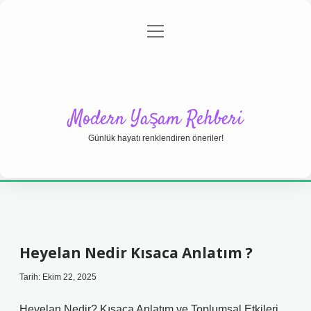
menüyü
Anasayfa
Gizlilik Politikası
Yasal Uyarı
aç
Hakkımızda
Modern Yaşam Rehberi
Günlük hayatı renklendiren öneriler!
Heyelan Nedir Kısaca Anlatım ?
Tarih: Ekim 22, 2025
Heyelan Nedir? Kısaca Anlatım ve Toplumsal Etkileri