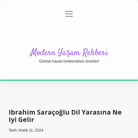
menüyü
Anasayfa
Gizlilik Politikası
Yasal Uyarı
aç
Hakkımızda
Modern Yaşam Rehberi
Günlük hayatı renklendiren öneriler!
Ibrahim Saraçoğlu Dil Yarasına Ne
Iyi Gelir
Tarih: Aralık 11, 2024