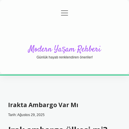
menüyü
Anasayfa
Gizlilik Politikası
Yasal Uyarı
aç
Hakkımızda
Modern Yaşam Rehberi
Günlük hayatı renklendiren öneriler!
Irakta Ambargo Var Mı
Tarih: Ağustos 29, 2025