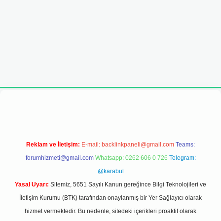
ş adresi
Reklam ve İletişim:
E-mail:
backlinkpaneli@gmail.com
Teams:
forumhizmeti@gmail.com
Whatsapp: 0262 606 0 726
Telegram:
@karabul
Yasal Uyarı:
Sitemiz, 5651 Sayılı Kanun gereğince Bilgi Teknolojileri ve
İletişim Kurumu (BTK) tarafından onaylanmış bir Yer Sağlayıcı olarak
hizmet vermektedir. Bu nedenle, sitedeki içerikleri proaktif olarak