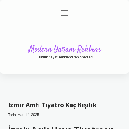
menüyü
Anasayfa
Gizlilik Politikası
Yasal Uyarı
aç
Hakkımızda
Modern Yaşam Rehberi
Günlük hayatı renklendiren öneriler!
Izmir Amfi Tiyatro Kaç Kişilik
Tarih: Mart 14, 2025