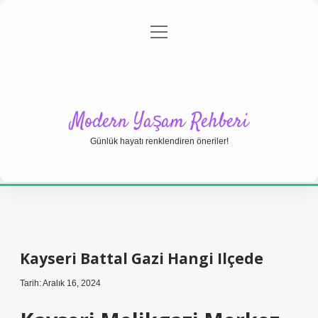
menüyü
Anasayfa
Gizlilik Politikası
Yasal Uyarı
aç
Hakkımızda
Modern Yaşam Rehberi
Günlük hayatı renklendiren öneriler!
Kayseri Battal Gazi Hangi Ilçede
Tarih: Aralık 16, 2024