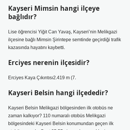
Kayseri Mimsin hangi ilçeye
bağlıdır?
Lise öğrencisi Yiğit Can Yavaş, Kayseri’nin Melikgazi
ilçesine bağlı Mimsin Şirintepe semtinde geçirdiği trafik
kazasında hayatını kaybetti.
Erciyes nerenin ilçesidir?
Erciyes Kaya Çıkıntısı2.419 m (7.
Kayseri Belsin hangi ilçededir?
Kayseri Belsin Melikgazi bölgesinden ilk otobüs ne
zaman kalkıyor? 110 numaralı otobüs Melikgazi
bölgesindeki Kayseri Belsin konumundan geçen ilk