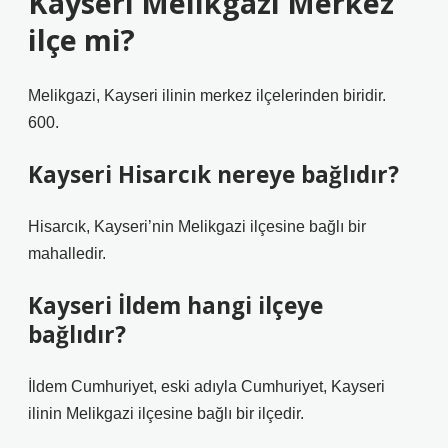
Kayseri Melikgazi Merkez
ilçe mi?
Melikgazi, Kayseri ilinin merkez ilçelerinden biridir.
600.
Kayseri Hisarcık nereye bağlıdır?
Hisarcık, Kayseri’nin Melikgazi ilçesine bağlı bir
mahalledir.
Kayseri İldem hangi ilçeye
bağlıdır?
İldem Cumhuriyet, eski adıyla Cumhuriyet, Kayseri
ilinin Melikgazi ilçesine bağlı bir ilçedir.