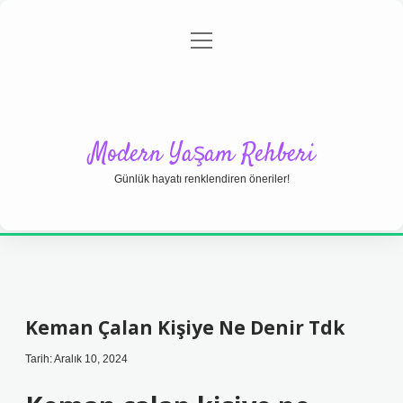
menüyü
Anasayfa
Gizlilik Politikası
Yasal Uyarı
aç
Hakkımızda
Modern Yaşam Rehberi
Günlük hayatı renklendiren öneriler!
Keman Çalan Kişiye Ne Denir Tdk
Tarih: Aralık 10, 2024