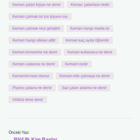
Keman çalan kişiye ne denir
Keman çalanlara nedir
Keman çalmak mı zor piyano mu
Keman çalmak neyi geliştirir
Keman hangi marka iyi
Keman hangi ülkeye aittir
Keman kaç ayda öğrenilir
Keman konserine ne denir
Keman kullanana ne denir
Keman ustasına ne denir
Kemani nedir
Kemanist nasıl olunur
Kemanı elle çalmaya ne denir
Piyano çalana ne denir
Saz çalan adama ne denir
Virtüöz kime denir
Önceki Yazı
Blöf Ilk Kim Başlar