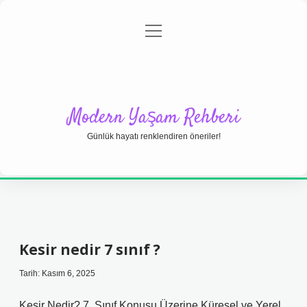
menüyü
Anasayfa
Gizlilik Politikası
Yasal Uyarı
aç
Hakkımızda
Modern Yaşam Rehberi
Günlük hayatı renklendiren öneriler!
Kesir nedir 7 sınıf ?
Tarih: Kasım 6, 2025
Kesir Nedir? 7. Sınıf Konusu Üzerine Küresel ve Yerel