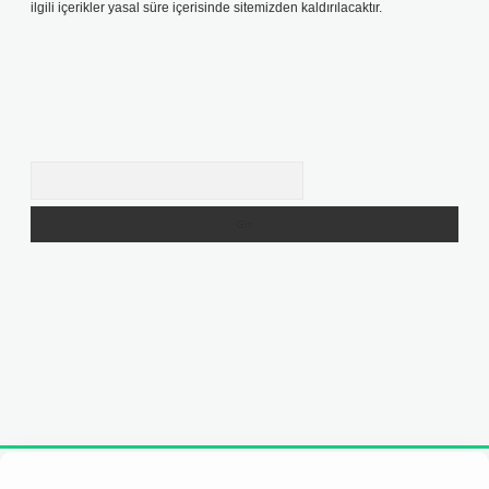
ilgili içerikler yasal süre içerisinde sitemizden kaldırılacaktır.
Arama
 giriş adresi