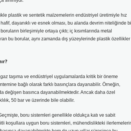
 sınırlıydı.
likle plastik ve sentetik malzemelerin endüstriyel üretimiyle hız
 hafif, dayanıklı ve esnek olması, bu alanda devrim niteliğinde bi
oruların birleşimiyle ortaya çıktı; iç kısımlarında metal
tıran bu borular, aynı zamanda dış yüzeylerinde plastik özellikler
nır?
t, gaz taşıma ve endüstriyel uygulamalarda kritik bir öneme
ntemine bağlı olarak farklı basınçlara dayanabilir. Örneğin,
ında değişen basınca dayanabilmektedir. Ancak daha özel
lık, 50 bar ve üzerinde bile olabilir.
? Geçmişte, boru sistemleri genellikle oldukça katı ve sabit
tli koşullara uygun boru sistemleri, mühendislikteki ilerlemeleri
 basınca dayanabilmekte hem de uzun yıllar süresince bu