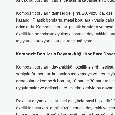
Ancak bu boruların yapısı ve taşıma kapasiteleri oldukça
Kompozit boruların tarihsel gelişimi, 20. yüzyılda, özel
kazandı. Plastik boruların, metal borulara kıyasla daha
adım oldu. Kompozit borular, plastik boruların ve metal b
özellikleri barındırarak yüksek basınca dayanıklılığı ar
taşıyarak korozyona karşı direnç sağlıyordu.
Kompozit Boruların Dayanıklılığı: Kaç Bara Daya
Kompozit boruların dayanıklılığı, özellikle sıhhi tesisa
sahiptir. Bu borular, kullanılan malzemeye ve üretim yö
genel olarak kompozit borular, 10 bar ile 30 bar aras
uygulamalar ve gelişmiş üretim teknikleriyle bu dayanıklı
Peki, bu dayanıklılık tarihsel gelişimle nasıl ilişkilidir
özellikler taşırken, günümüzün esnek, dayanıklı ve çeşi
bir yansımasıdır. Bugün, kompozit borular hem yüksek