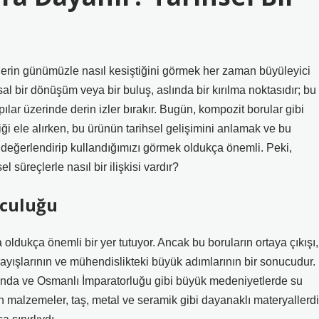
 izlerin günümüzle nasıl kesiştiğini görmek her zaman büyüleyici
al bir dönüşüm veya bir buluş, aslında bir kırılma noktasıdır; bu
pılar üzerinde derin izler bırakır. Bugün, kompozit borular gibi
iği ele alırken, bu ürünün tarihsel gelişimini anlamak ve bu
 değerlendirip kullandığımızı görmek oldukça önemli. Peki,
 süreçlerle nasıl bir ilişkisi vardır?
lculuğu
ldukça önemli bir yer tutuyor. Ancak bu boruların ortaya çıkışı,
arayışlarının ve mühendislikteki büyük adımlarının bir sonucudur.
ğu’nda ve Osmanlı İmparatorluğu gibi büyük medeniyetlerde su
lan malzemeler, taş, metal ve seramik gibi dayanaklı materyallerdi