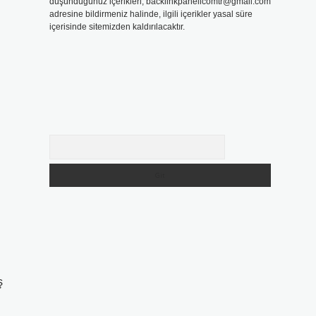
düşündüğünüz içerikleri,
backlinkpanelicomtr@gmail.com
adresine bildirmeniz halinde, ilgili içerikler yasal süre
içerisinde sitemizden kaldırılacaktır.
Arama
ş