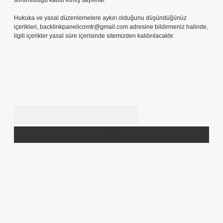
sorumluluğu kabul etmiş sayılırlar.
Hukuka ve yasal düzenlemelere aykırı olduğunu düşündüğünüz
içerikleri,
backlinkpanelicomtr@gmail.com
adresine bildirmeniz halinde,
ilgili içerikler yasal süre içerisinde sitemizden kaldırılacaktır.
Arama