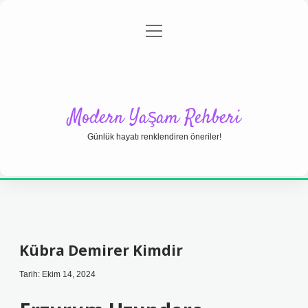
menüyü
Anasayfa
Gizlilik Politikası
Yasal Uyarı
aç
Hakkımızda
Modern Yaşam Rehberi
Günlük hayatı renklendiren öneriler!
Kübra Demirer Kimdir
Tarih: Ekim 14, 2024