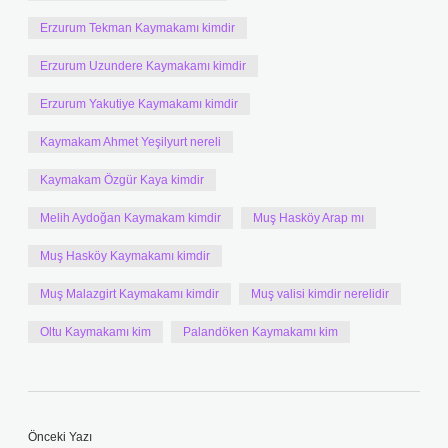
Erzurum Tekman Kaymakamı kimdir
Erzurum Uzundere Kaymakamı kimdir
Erzurum Yakutiye Kaymakamı kimdir
Kaymakam Ahmet Yeşilyurt nereli
Kaymakam Özgür Kaya kimdir
Melih Aydoğan Kaymakam kimdir
Muş Hasköy Arap mı
Muş Hasköy Kaymakamı kimdir
Muş Malazgirt Kaymakamı kimdir
Muş valisi kimdir nerelidir
Oltu Kaymakamı kim
Palandöken Kaymakamı kim
Önceki Yazı