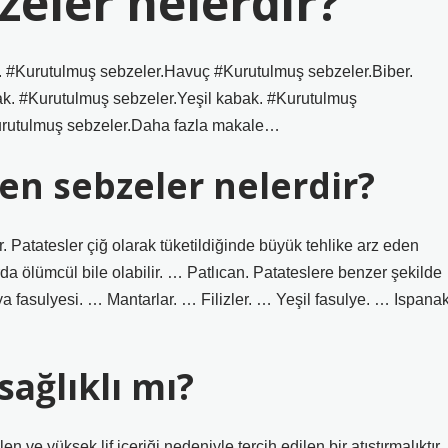
eler nelerdir?
 #Kurutulmuş sebzeler.Havuç #Kurutulmuş sebzeler.Biber.
ak. #Kurutulmuş sebzeler.Yeşil kabak. #Kurutulmuş
Kurutulmuş sebzeler.Daha fazla makale…
n sebzeler nelerdir?
 Patatesler çiğ olarak tüketildiğinde büyük tehlike arz eden
arda ölümcül bile olabilir. … Patlıcan. Patateslere benzer şekilde
nya fasulyesi. … Mantarlar. … Filizler. … Yeşil fasulye. … Ispanak
ağlıklı mı?
 ve yüksek lif içeriği nedeniyle tercih edilen bir atıştırmalıktır.