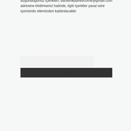
düşündüğünüz içerikleri,
backlinkpanelicomtr@gmail.com
adresine bildirmeniz halinde, ilgili içerikler yasal süre
içerisinde sitemizden kaldırılacaktır.
Arama