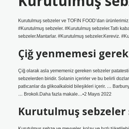
Kurutulmuş sebz
Kurutulmuş sebzeler ve TOFIN FOOD’dan ürünlerimiz.
#Kurutulmuş sebzeler. #Kurutulmuş sebzeler.Tatlı kab
sebzeler.Mantarlar. #Kurutulmuş sebzeler.Kereviz. #
Çiğ yenmemesi gereke
Çiğ olarak asla yememeniz gereken sebzeler patatestir.
sebzelerden biridir. Solanin içerirler ve bu belirli dozl
patlıcanlar da glikoalkaloid bileşikleri içerir. … Barbu
… Brokoli.Daha fazla makale…•2 Mayıs 2022
Kurutulmuş sebzeler s
Kurutulmuş sebze ve meyveler, kolay ve hızlı tüketilebilen