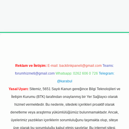
eni giriş adresi
Reklam ve İletişim:
E-mail:
backlinkpaneli@gmail.com
Teams:
forumhizmeti@gmail.com
Whatsapp: 0262 606 0 726
Telegram:
@karabul
Yasal Uyarı:
Sitemiz, 5651 Sayılı Kanun gereğince Bilgi Teknolojileri ve
İletişim Kurumu (BTK) tarafından onaylanmış bir Yer Sağlayıcı olarak
hizmet vermektedir. Bu nedenle, sitedeki içerikleri proaktif olarak
denetleme veya araştırma yükümlülüğümüz bulunmamaktadır. Ancak,
üyelerimiz yazdıkları içeriklerin sorumluluğunu taşımakta olup, siteye
üye olarak bu sorumluluğu kabul etmiş sayılırlar. Bu internet sitesi,