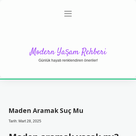
menüyü
Anasayfa
Gizlilik Politikası
Yasal Uyarı
aç
Hakkımızda
Modern Yaşam Rehberi
Günlük hayatı renklendiren öneriler!
Maden Aramak Suç Mu
Tarih: Mart 28, 2025