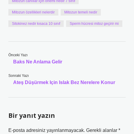
Mitozun canlılar için önemi nedir 7 sınıf
Mitozun özellikleri nelerdir
Mitozun temeli nedir
Sitokinez nedir kısaca 10 sınıf
Sperm hücresi mitoz geçirir mi
Önceki Yazı
Baks Ne Anlama Gelir
Sonraki Yazı
Ateş Düşürmek Için Islak Bez Nerelere Konur
Bir yanıt yazın
E-posta adresiniz yayınlanmayacak.
Gerekli alanlar
*