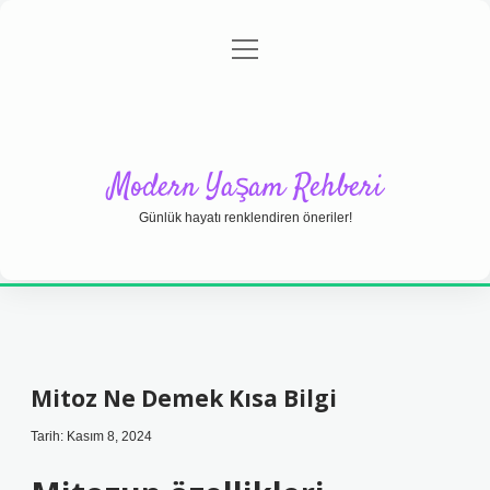
menüyü
Anasayfa
Gizlilik Politikası
Yasal Uyarı
aç
Hakkımızda
Modern Yaşam Rehberi
Günlük hayatı renklendiren öneriler!
Mitoz Ne Demek Kısa Bilgi
Tarih: Kasım 8, 2024