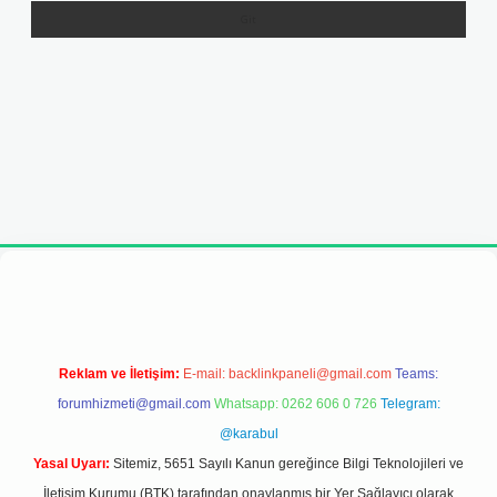
ni giriş adresi
Reklam ve İletişim:
E-mail:
backlinkpaneli@gmail.com
Teams:
forumhizmeti@gmail.com
Whatsapp: 0262 606 0 726
Telegram:
@karabul
Yasal Uyarı:
Sitemiz, 5651 Sayılı Kanun gereğince Bilgi Teknolojileri ve
İletişim Kurumu (BTK) tarafından onaylanmış bir Yer Sağlayıcı olarak