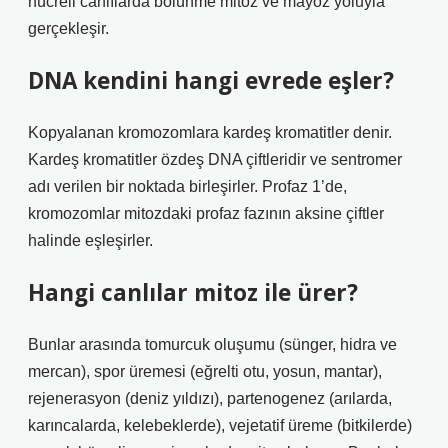
hücreli canlılarda bölünme mitoz ve mayoz yoluyla
gerçekleşir.
DNA kendini hangi evrede eşler?
Kopyalanan kromozomlara kardeş kromatitler denir.
Kardeş kromatitler özdeş DNA çiftleridir ve sentromer
adı verilen bir noktada birleşirler. Profaz 1’de,
kromozomlar mitozdaki profaz fazının aksine çiftler
halinde eşleşirler.
Hangi canlılar mitoz ile ürer?
Bunlar arasında tomurcuk oluşumu (sünger, hidra ve
mercan), spor üremesi (eğrelti otu, yosun, mantar),
rejenerasyon (deniz yıldızı), partenogenez (arılarda,
karıncalarda, kelebeklerde), vejetatif üreme (bitkilerde)