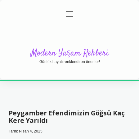
menüyü
Anasayfa
Gizlilik Politikası
Yasal Uyarı
aç
Hakkımızda
Modern Yaşam Rehberi
Günlük hayatı renklendiren öneriler!
Peygamber Efendimizin Göğsü Kaç
Kere Yarıldı
Tarih: Nisan 4, 2025