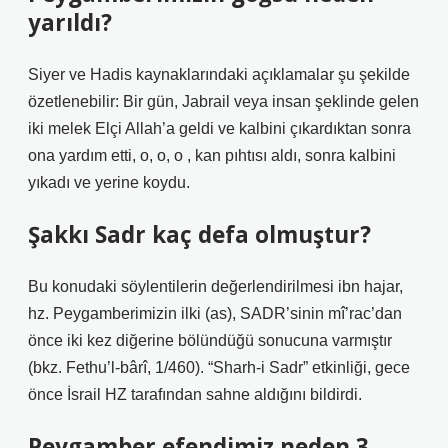
yarıldı?
Siyer ve Hadis kaynaklarındaki açıklamalar şu şekilde
özetlenebilir: Bir gün, Jabrail veya insan şeklinde gelen
iki melek Elçi Allah’a geldi ve kalbini çıkardıktan sonra
ona yardım etti, o, o, o , kan pıhtısı aldı, sonra kalbini
yıkadı ve yerine koydu.
Şakkı Sadr kaç defa olmuştur?
Bu konudaki söylentilerin değerlendirilmesi ibn hajar,
hz. Peygamberimizin ilki (as), SADR’sinin mî’rac’dan
önce iki kez diğerine bölündüğü sonucuna varmıştır
(bkz. Fethu’l-bârî, 1/460). “Sharh-i Sadr” etkinliği, gece
önce İsrail HZ tarafından sahne aldığını bildirdi.
Peygamber efendimiz neden 3