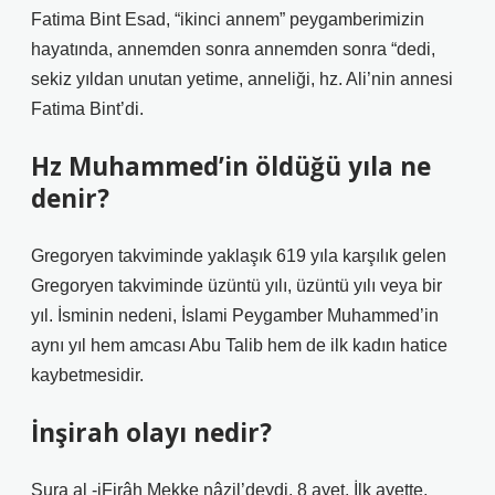
Fatima Bint Esad, “ikinci annem” peygamberimizin
hayatında, annemden sonra annemden sonra “dedi,
sekiz yıldan unutan yetime, anneliği, hz. Ali’nin annesi
Fatima Bint’di.
Hz Muhammed’in öldüğü yıla ne
denir?
Gregoryen takviminde yaklaşık 619 yıla karşılık gelen
Gregoryen takviminde üzüntü yılı, üzüntü yılı veya bir
yıl. İsminin nedeni, İslami Peygamber Muhammed’in
aynı yıl hem amcası Abu Talib hem de ilk kadın hatice
kaybetmesidir.
İnşirah olayı nedir?
Sura al -iFirâh Mekke nâzil’deydi. 8 ayet. İlk ayette,