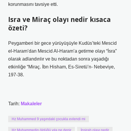
korunmasını tavsiye etti.
Isra ve Miraç olayı nedir kısaca
özeti?
Peygamberi bir gece yürüyüşüyle ​​Kudüs’teki Mescid
el-Haram’dan Mescid Al-Haram’a getirme olayı “İsra”
olarak adlandırılır ve bu noktadan sonra yaşadığı
etkinliğe “Miraç. İbn Hisham, Es-Siretü’n- Nebeviye,
197-38.
Tarih:
Makaleler
Hz Muhammed 9 yaşındaki çocukla evlendi mi
Hz Muhammedin öldüğü yıla ne denir
İnşirah olayı nedir