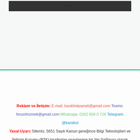
dresi
Reklam ve İletişim:
E-mail:
backlinkpaneli@gmail.com
Teams:
forumhizmeti@gmail.com
Whatsapp: 0262 606 0 726
Telegram:
@karabul
Yasal Uyarı:
Sitemiz, 5651 Sayılı Kanun gereğince Bilgi Teknolojileri ve
İletişim Kurumu (BTK) tarafından onaylanmış bir Yer Sağlayıcı olarak