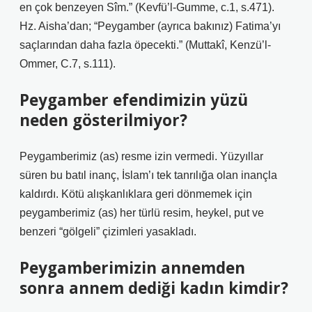
en çok benzeyen Sîm.” (Kevfü’l-Gumme, c.1, s.471).
Hz. Aisha’dan; “Peygamber (ayrıca bakınız) Fatima’yı
saçlarından daha fazla öpecekti.” (Muttakî, Kenzü’l-
Ommer, C.7, s.111).
Peygamber efendimizin yüzü
neden gösterilmiyor?
Peygamberimiz (as) resme izin vermedi. Yüzyıllar
süren bu batıl inanç, İslam’ı tek tanrılığa olan inançla
kaldırdı. Kötü alışkanlıklara geri dönmemek için
peygamberimiz (as) her türlü resim, heykel, put ve
benzeri “gölgeli” çizimleri yasakladı.
Peygamberimizin annemden
sonra annem dediği kadın kimdir?