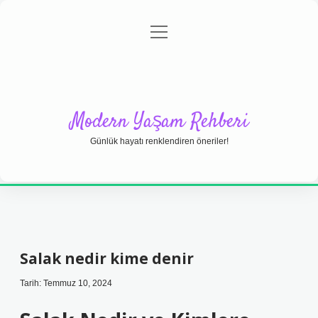
menüyü
Anasayfa
Gizlilik Politikası
Yasal Uyarı
aç
Hakkımızda
Modern Yaşam Rehberi
Günlük hayatı renklendiren öneriler!
Salak nedir kime denir
Tarih: Temmuz 10, 2024