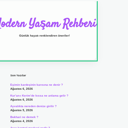
odern Yaşam Rehberi
Günlük hayatı renklendiren öneriler!
Sidebar
ilbet yeni giriş adresi
Son Yazılar
Eşimin kardeşinin karısına ne denir ?
Ağustos 6, 2026
Kur’an-ı Kerim’de kıssa ne anlama gelir ?
Ağustos 6, 2026
Ayvalıkta nereden denize girilir ?
Ağustos 5, 2026
Bukhari ne demek ?
Ağustos 4, 2026
Araç kontrol merkezi nedir ?