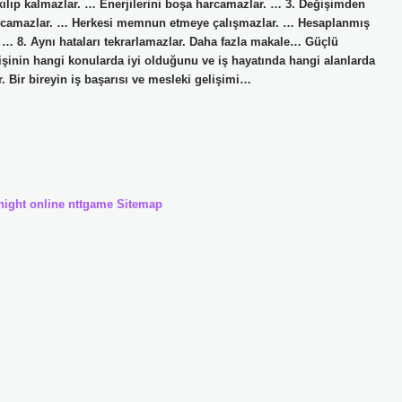
takılıp kalmazlar. … Enerjilerini boşa harcamazlar. … 3. Değişimden
arcamazlar. … Herkesi memnun etmeye çalışmazlar. … Hesaplanmış
. … 8. Aynı hataları tekrarlamazlar. Daha fazla makale… Güçlü
işinin hangi konularda iyi olduğunu ve iş hayatında hangi alanlarda
r. Bir bireyin iş başarısı ve mesleki gelişimi…
night online
nttgame
Sitemap