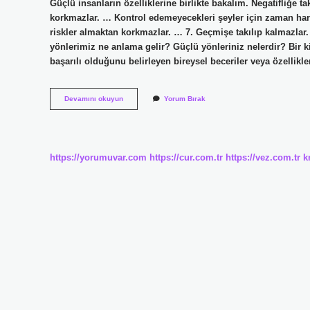
Güçlü insanların özelliklerine birlikte bakalım. Negatifliğe 
korkmazlar. … Kontrol edemeyecekleri şeyler için zaman h
riskler almaktan korkmazlar. … 7. Geçmişe takılıp kalmazlar
yönlerimiz ne anlama gelir? Güçlü yönleriniz nelerdir? Bir k
başarılı olduğunu belirleyen bireysel beceriler veya özellikle
Bir
Devamını okuyun
Yorum Bırak
Insanın
Güçlü
Yönleri
Nedir
https://yorumuvar.com
https://cur.com.tr
https://vez.com.tr
k