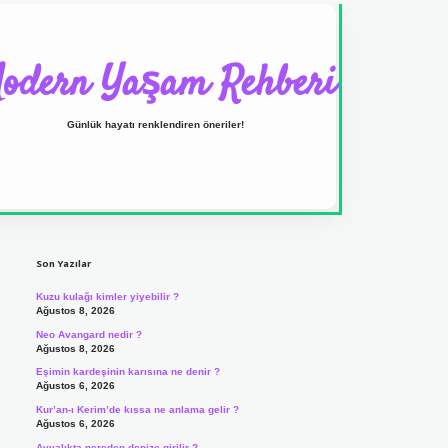
odern Yaşam Rehberi
Günlük hayatı renklendiren öneriler!
Sidebar
ilbet yeni giriş adresi
Son Yazılar
Kuzu kulağı kimler yiyebilir ?
Ağustos 8, 2026
Neo Avangard nedir ?
Ağustos 8, 2026
Eşimin kardeşinin karısına ne denir ?
Ağustos 6, 2026
Kur’an-ı Kerim’de kıssa ne anlama gelir ?
Ağustos 6, 2026
Ayvalıkta nereden denize girilir ?