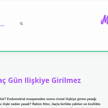
M
ızda
ç Gün Ilişkiye Girilmez
lübü? Endometrial muayeneden sonra cinsel ilişkiye girme yasağı
 ilişki neden yasak? Rahim filmi, ilaçla birlikte çekilen ve özellikle