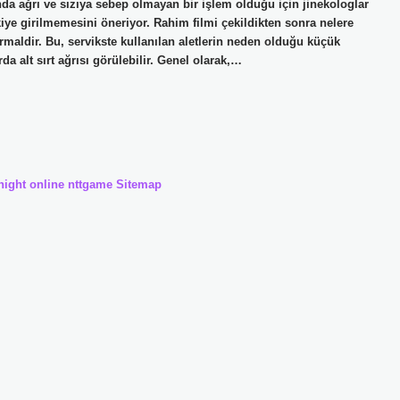
da ağrı ve sızıya sebep olmayan bir işlem olduğu için jinekologlar
iye girilmemesini öneriyor. Rahim filmi çekildikten sonra nelere
maldir. Bu, servikste kullanılan aletlerin neden olduğu küçük
 alt sırt ağrısı görülebilir. Genel olarak,…
night online
nttgame
Sitemap