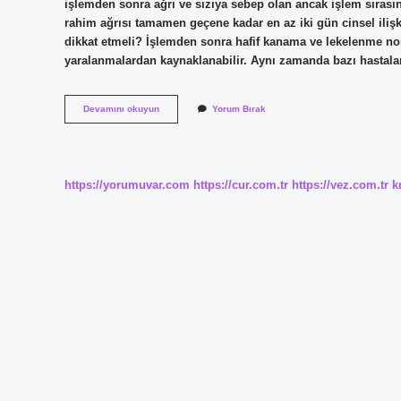
işlemden sonra ağrı ve sızıya sebep olan ancak işlem sırasın
rahim ağrısı tamamen geçene kadar en az iki gün cinsel ilişk
dikkat etmeli? İşlemden sonra hafif kanama ve lekelenme nor
yaralanmalardan kaynaklanabilir. Aynı zamanda bazı hastalarda
Rahim
Devamını okuyun
Yorum Bırak
Filminden
Sonra
Kaç
Gün
Ilişkiye
https://yorumuvar.com
https://cur.com.tr
https://vez.com.tr
k
Girilmez