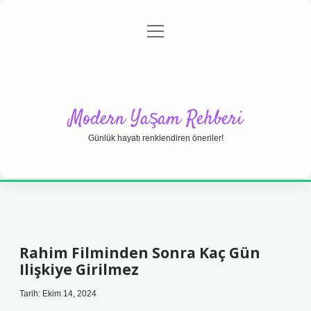
menüyü
Anasayfa
Gizlilik Politikası
Yasal Uyarı
aç
Hakkımızda
Modern Yaşam Rehberi
Günlük hayatı renklendiren öneriler!
Rahim Filminden Sonra Kaç Gün
Ilişkiye Girilmez
Tarih: Ekim 14, 2024