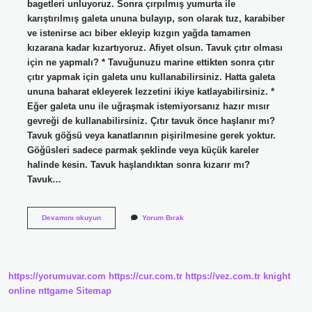
bagetleri unluyoruz. Sonra çırpılmış yumurta ile
karıştırılmış galeta ununa bulayıp, son olarak tuz, karabiber
ve istenirse acı biber ekleyip kızgın yağda tamamen
kızarana kadar kızartıyoruz. Afiyet olsun. Tavuk çıtır olması
için ne yapmalı? * Tavuğunuzu marine ettikten sonra çıtır
çıtır yapmak için galeta unu kullanabilirsiniz. Hatta galeta
ununa baharat ekleyerek lezzetini ikiye katlayabilirsiniz. *
Eğer galeta unu ile uğraşmak istemiyorsanız hazır mısır
gevreği de kullanabilirsiniz. Çıtır tavuk önce haşlanır mı?
Tavuk göğsü veya kanatlarının pişirilmesine gerek yoktur.
Göğüsleri sadece parmak şeklinde veya küçük kareler
halinde kesin. Tavuk haşlandıktan sonra kızarır mı?
Tavuk…
Haşlanmış
Devamını okuyun
Yorum Bırak
Tavuk
Nasıl
Çıtır
Olur
https://yorumuvar.com
https://cur.com.tr
https://vez.com.tr
knight
online
nttgame
Sitemap