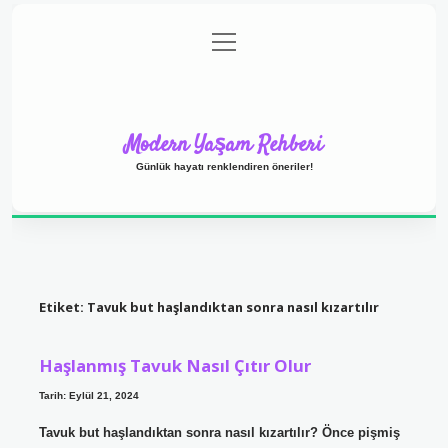
menüyü
Anasayfa
Gizlilik Politikası
Yasal Uyarı
aç
Hakkımızda
Modern Yaşam Rehberi
Günlük hayatı renklendiren öneriler!
Etiket:
Tavuk but haşlandıktan sonra nasıl kızartılır
Haşlanmış Tavuk Nasıl Çıtır Olur
Tarih: Eylül 21, 2024
Tavuk but haşlandıktan sonra nasıl kızartılır? Önce pişmiş