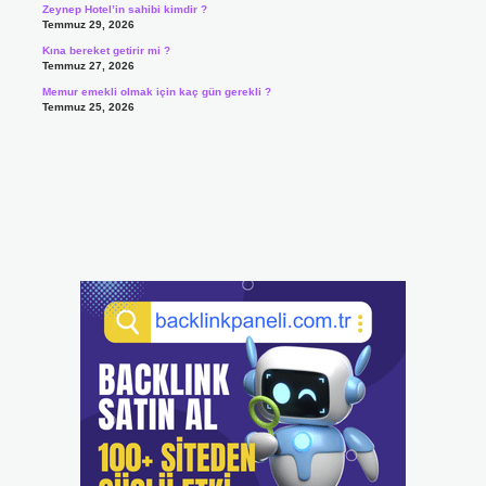
Zeynep Hotel’in sahibi kimdir ?
Temmuz 29, 2026
Kına bereket getirir mi ?
Temmuz 27, 2026
Memur emekli olmak için kaç gün gerekli ?
Temmuz 25, 2026