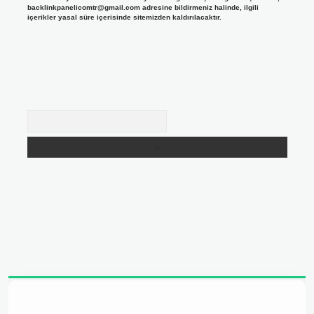
backlinkpanelicomtr@gmail.com
adresine bildirmeniz halinde, ilgili
içerikler yasal süre içerisinde sitemizden kaldırılacaktır.
Arama
adresi