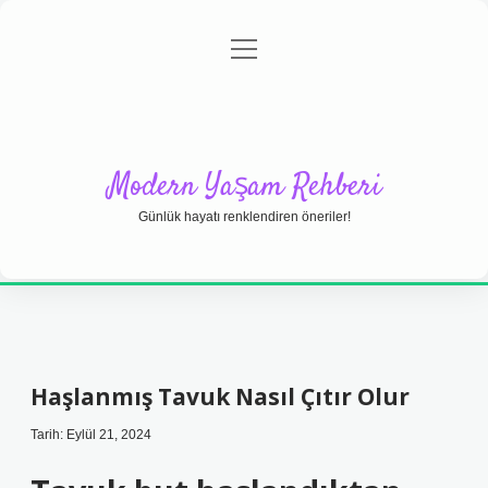
menüyü
Anasayfa
Gizlilik Politikası
Yasal Uyarı
aç
Hakkımızda
Modern Yaşam Rehberi
Günlük hayatı renklendiren öneriler!
Haşlanmış Tavuk Nasıl Çıtır Olur
Tarih: Eylül 21, 2024