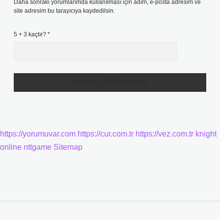
Daha sonraki yorumlarımda kullanılması için adım, e-posta adresim ve
site adresim bu tarayıcıya kaydedilsin.
5 + 3 kaçtır?
*
https://yorumuvar.com
https://cur.com.tr
https://vez.com.tr
knight
online
nttgame
Sitemap