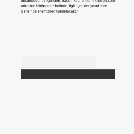
düşündüğünüz içerikleri,
backlinkpanelicomtr@gmail.com
adresine bildirmeniz halinde, ilgili içerikler yasal süre
içerisinde sitemizden kaldırılacaktır.
Arama