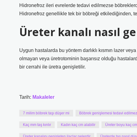
Hidronefroz ileri evrelerde tedavi edilmezse böbreklerd
Hidronefroz genellikle tek bir böbreği etkilediğinden, tek
Üreter kanalı nasıl ge
Uygun hastalarda bu yöntem darlıklı kısmın lazer veya m
olmayan veya üretrotominin başarısız olduğu hastalarda 
bir cerrahi ile üretra genişletilir.
Tarih:
Makaleler
7 milim böbrek taşı düşer mi
Böbrek genişlemesi tedavi edilmez
Kaç mm taş kırılır
Kadın kaç cm alabilir
Üreter boyu kaç c
Üreter kanalını genişleten ilaçlar nelerdir
Üreterde taş nasıl düş