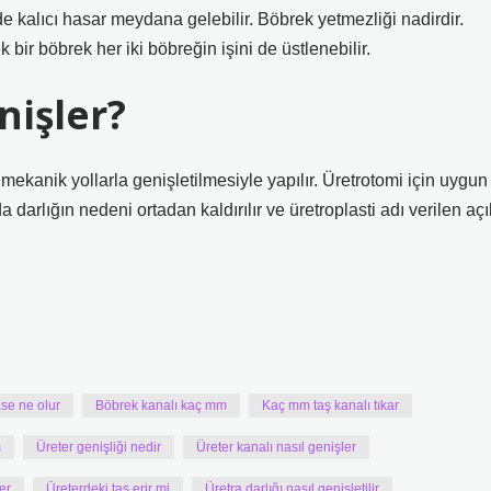
e kalıcı hasar meydana gelebilir. Böbrek yetmezliği nadirdir.
 bir böbrek her iki böbreğin işini de üstlenebilir.
nişler?
ekanik yollarla genişletilmesiyle yapılır. Üretrotomi için uygun
darlığın nedeni ortadan kaldırılır ve üretroplasti adı verilen açı
se ne olur
Böbrek kanalı kaç mm
Kaç mm taş kanalı tıkar
m
Üreter genişliği nedir
Üreter kanalı nasıl genişler
er
Üreterdeki taş erir mi
Üretra darlığı nasıl genişletilir