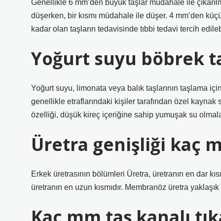
Genellikle 6 mm’den büyük taşlar müdahale ile çıkarılma
düşerken, bir kısmı müdahale ile düşer. 4 mm’den küçü
kadar olan taşların tedavisinde tıbbi tedavi tercih edilebi
Yoğurt suyu böbrek t
Yoğurt suyu, limonata veya balık taşlarının taşlama iç
genellikle etraflarındaki kişiler tarafından özel kaynak 
özelliği, düşük kireç içeriğine sahip yumuşak su olmalar
Üretra genişliği kaç 
Erkek üretrasının bölümleri Üretra, üretranın en dar kı
üretranın en uzun kısmıdır. Membranöz üretra yaklaşık
Kaç mm taş kanalı tık