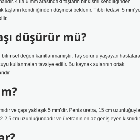
lıdır. 4 ila 6 mm arasındaki taşların bir kısmı kendiliğinden
k taşların kendiliğinden düşmesi beklenir. Tıbbi tedavi: 5 mm’y
lir.
aşı düşürür mü?
in bilimsel değeri kanıtlanmamıştır. Taş sorunu yaşayan hastalar
suyu kullanmaları tavsiye edilir. Bu kaynak sularının ortak
ıdır.
mm?
smıdır ve çapı yaklaşık 5 mm’dir. Penis üretra, 15 cm uzunluğuyl
 2-2,5 cm uzunluğundadır ve üretranın en az genişleyen kısmıdır
ar?