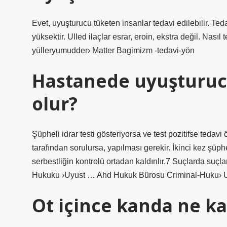
Evet, uyuşturucu tüketen insanlar tedavi edilebilir. Teda
yüksektir. Ulled ilaçlar esrar, eroin, ekstra değil. Nas
yülleryumudder› Matter Bagimizm -tedavi-yön
Hastanede uyuşturucu 
olur?
Şüpheli idrar testi gösteriyorsa ve test pozitifse tedavi
tarafından sorulursa, yapılması gerekir. İkinci kez şüp
serbestliğin kontrolü ortadan kaldırılır.7 ​​Suçlarda su
Hukuku ›Uyust … Ahd Hukuk Bürosu Criminal-Huku› 
Ot içince kanda ne ka