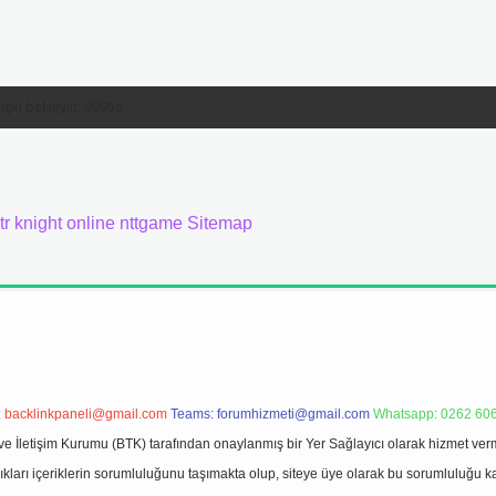
tr
knight online
nttgame
Sitemap
:
backlinkpaneli@gmail.com
Teams:
forumhizmeti@gmail.com
Whatsapp: 0262 606
ve İletişim Kurumu (BTK) tarafından onaylanmış bir Yer Sağlayıcı olarak hizmet verm
rı içeriklerin sorumluluğunu taşımakta olup, siteye üye olarak bu sorumluluğu kabul