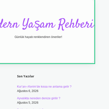
ern Yaşam Rehberi
Günlük hayatı renklendiren öneriler!
Sidebar
ilbet yeni giri
Son Yazılar
Kur’an-ı Kerim’de kıssa ne anlama gelir ?
Ağustos 6, 2026
Ayvalıkta nereden denize girilir ?
Ağustos 5, 2026