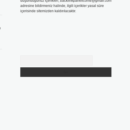
düşündüğünüz içerikleri,
backlinkpanelicomtr@gmail.com
adresine bildirmeniz halinde, ilgili içerikler yasal süre
içerisinde sitemizden kaldırılacaktır.
ı
Arama