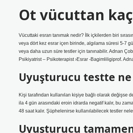
Ot vücuttan kaç
Vücuttaki esrarı tanımak nedir? İlk içkilerden biri sıra
veya dört kez esrar içen birinde, algılama süresi 5-7 g
veya daha uzun süre testler için tanınabilir. Adnan Ço
Psikiyatrist – Psikoterapist ›Esrar -Bagimliligiprof. Ad
Uyuşturucu testte n
Kişi tarafından kullanılan kişiye bağlı olarak değişse d
ila 4 gün arasındaki eroin idrarda negatif kalır, bu zam
48 saat kalır. Şüphelenirse kullanılabilecek testler nele
Uyuşturucu tamamen b