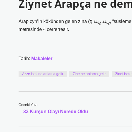
Ziynet Arapça ne de
Arap cyn’in kökünden gelen zīna (t) زِينة زِينة, “süsleme, dekorasyon .. bu kelime, bu kelime” fiil fiˁla (t) adının
metresinde -i cerrerresir.
Tarih:
Makaleler
Azze ismi ne anlama gelir
Zine ne anlama gelir
Zinet ismi
Önceki Yazı
33 Kurşun Olayı Nerede Oldu