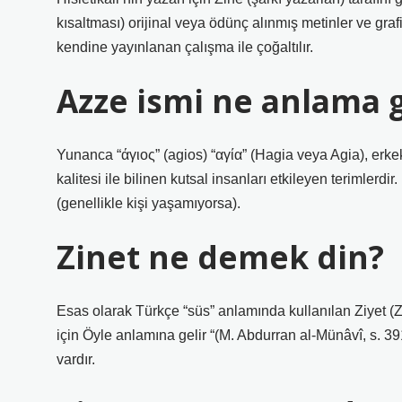
kısaltması) orijinal veya ödünç alınmış metinler ve graf
kendine yayınlanan çalışma ile çoğaltılır.
Azze ismi ne anlama g
Yunanca “άγιος” (agios) “αγία” (Hagia veya Agia), erkekl
kalitesi ile bilinen kutsal insanları etkileyen terimlerdir
(genellikle kişi yaşamıyorsa).
Zinet ne demek din?
Esas olarak Türkçe “süs” anlamında kullanılan Ziyet (Zî
için Öyle anlamına gelir “(M. Abdurran al-Münâvî, s. 39
vardır.