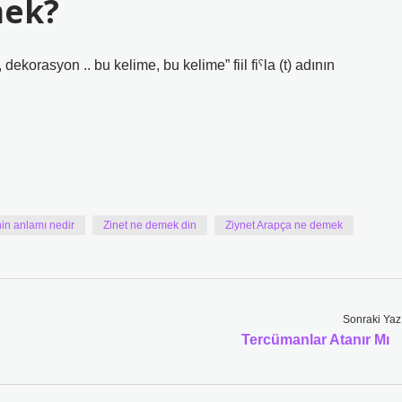
mek?
nin anlamı nedir
Zinet ne demek din
Ziynet Arapça ne demek
Sonraki Yaz
Tercümanlar Atanır Mı