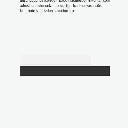
düşündüğünüz içerikleri,
backlinkpanelicomtr@gmail.com
adresine bildirmeniz halinde, ilgili içerikler yasal süre
içerisinde sitemizden kaldırılacaktır.
Arama