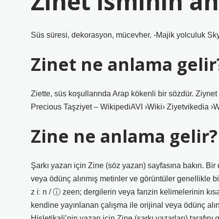
Zinet isminin a
Süs süresi, dekorasyon, mücevher. -Majik yolculuk Sky
Zinet ne anlama gelir
Ziette, süs koşullarında Arap kökenli bir sözdür. Ziynet
Precious Taşziyet – WikipediAVI ›Wiki› Ziyetvikedia ›W
Zine ne anlama gelir?
Şarkı yazarı için Zine (söz yazarı) sayfasına bakın. Bir d
veya ödünç alınmış metinler ve görüntüler genellikle bir f
z iː n / ⓘ zeen; dergilerin veya fanzin kelimelerinin kı
kendine yayınlanan çalışma ile orijinal veya ödünç alınm
Hisletikali’nin yazarı için Zine (şarkı yazarları) tarafını 