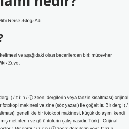
nlamı nedir?
libi Reise ›Blog› Adı
?
 kelimesi ve aşağıdaki olası becerilerden biri: mücevher.
iki› Zuyet
ergi ( / z iː n / ⓘ zeen; dergilerin veya fanzin kısaltması) orijinal
otokopi makinesi ve zine (söz yazarı) ile çoğaltılır. Bir dergi ( /
saltması), genellikle bir fotokopi makinesi, küçük dolaşım, kendi
ış metinlerin ve görüntülerin çalışmasıdır. Türk) · Orijinal,
gösterir. Bir dergi ( / z iː n / ⓘ zeen; dergilerin veya fanzin