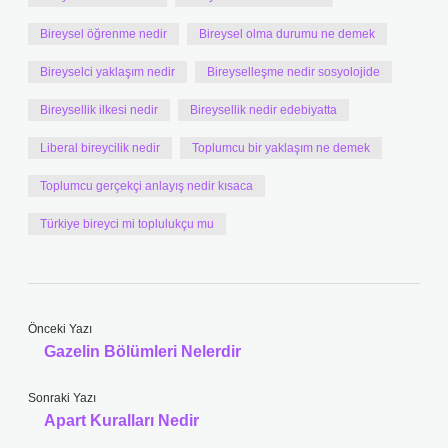
Bireysel öğrenme nedir
Bireysel olma durumu ne demek
Bireyselci yaklaşım nedir
Bireyselleşme nedir sosyolojide
Bireysellik ilkesi nedir
Bireysellik nedir edebiyatta
Liberal bireycilik nedir
Toplumcu bir yaklaşım ne demek
Toplumcu gerçekçi anlayış nedir kısaca
Türkiye bireyci mi toplulukçu mu
Önceki Yazı
Gazelin Bölümleri Nelerdir
Sonraki Yazı
Apart Kuralları Nedir