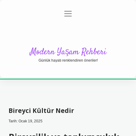
menüyü
Anasayfa
Gizlilik Politikası
Yasal Uyarı
aç
Hakkımızda
Modern Yaşam Rehberi
Günlük hayatı renklendiren öneriler!
Bireyci Kültür Nedir
Tarih: Ocak 19, 2025