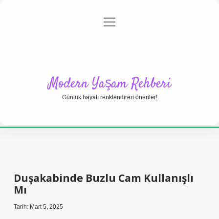
menüyü
Anasayfa
Gizlilik Politikası
Yasal Uyarı
aç
Hakkımızda
Modern Yaşam Rehberi
Günlük hayatı renklendiren öneriler!
Duşakabinde Buzlu Cam Kullanışlı
Mı
Tarih: Mart 5, 2025