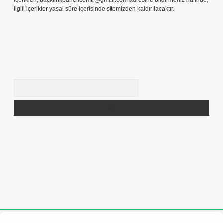
içerikleri,
backlinkpanelicomtr@gmail.com
adresine bildirmeniz halinde,
ilgili içerikler yasal süre içerisinde sitemizden kaldırılacaktır.
Arama
resi