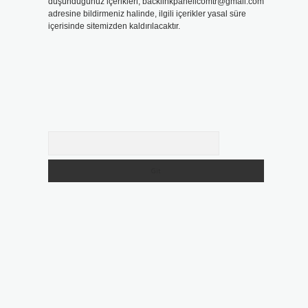
düşündüğünüz içerikleri,
backlinkpanelicomtr@gmail.com
adresine bildirmeniz halinde, ilgili içerikler yasal süre
içerisinde sitemizden kaldırılacaktır.
Arama