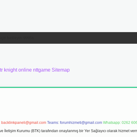
tr
knight online
nttgame
Sitemap
:
backlinkpaneli@gmail.com
Teams:
forumhizmeti@gmail.com
Whatsapp: 0262 606
ve İletişim Kurumu (BTK) tarafından onaylanmış bir Yer Sağlayıcı olarak hizmet verm