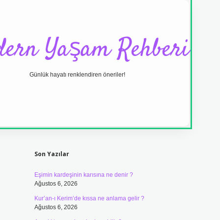
ern Yaşam Rehberi
Günlük hayatı renklendiren öneriler!
Sidebar
ilbet yeni gir
Son Yazılar
Eşimin kardeşinin karısına ne denir ?
Ağustos 6, 2026
Kur’an-ı Kerim’de kıssa ne anlama gelir ?
Ağustos 6, 2026