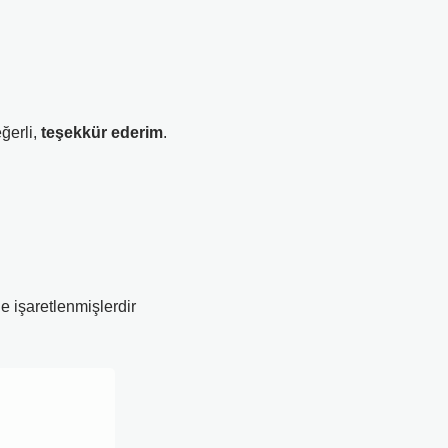
eğerli,
teşekkür ederim
.
le işaretlenmişlerdir